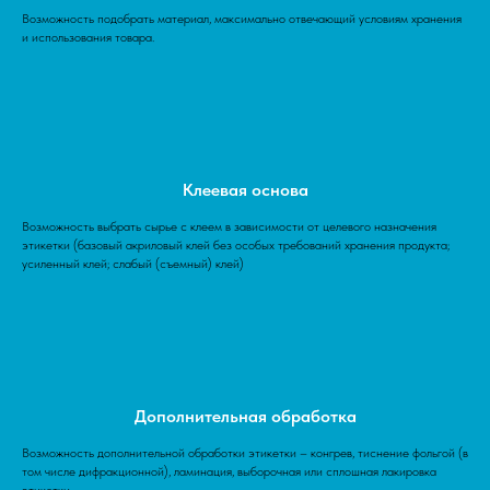
Возможность подобрать материал, максимально отвечающий условиям хранения
и использования товара.
Клеевая основа
Возможность выбрать сырье с клеем в зависимости от целевого назначения
этикетки (базовый акриловый клей без особых требований хранения продукта;
усиленный клей; слабый (съемный) клей)
Дополнительная обработка
Возможность дополнительной обработки этикетки – конгрев, тиснение фольгой (в
том числе дифракционной), ламинация, выборочная или сплошная лакировка