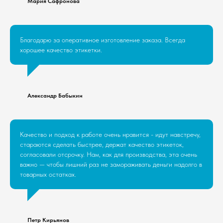
Мария Сафронова
Благодарю за оперативное изготовление заказа. Всегда
хорошее качество этикетки.
Александр Бабыкин
Качество и подход к работе очень нравится - идут навстречу,
стараются сделать быстрее, держат качество этикеток,
согласовали отсрочку. Нам, как для производства, эта очень
важно — чтобы лишний раз не замораживать деньги надолго в
товарных остатках.
Петр Кирьянов