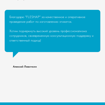
Благодарю "FLESHAP" за качественное и оперативное
проведение работ по изготовлению этикеток.
Хотим подчеркнуть высокий уровень профессионализма
сотрудников, своевременную консультационную поддержку и
ответственный подход!
Алексей Лавочкин